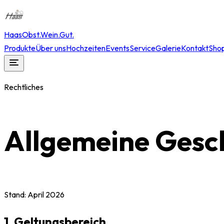
Haas
Obst.Wein.Gut.
Produkte
Über uns
Hochzeiten
Events
Service
Galerie
Kontakt
Sho
Rechtliches
Allgemeine Gesc
Stand: April 2026
1. Geltungsbereich