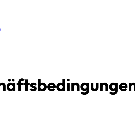
p
häftsbedingunge