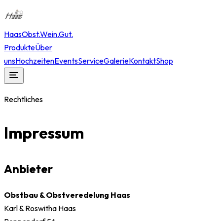
Haas
Obst.Wein.Gut.
Produkte
Über
uns
Hochzeiten
Events
Service
Galerie
Kontakt
Shop
Rechtliches
Impressum
Anbieter
Obstbau & Obstveredelung Haas
Karl & Roswitha Haas